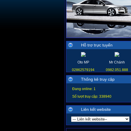
Hỗ trợ trực tuyến
Oto MP
Mr Chánh
02862579194
0982.051.888
Thống kê truy cập
Đang online: 1
Số lượt truy cập: 338940
Liên kết website