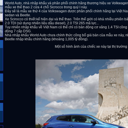
World Auto, nhà nhập khẩu và phân phối chính hãng thương hiệu xe Volkwagen t
mẫu xe thể thao 2 cửa 4 chỗ Sicrocco trong quý I này.
Đây sẽ là mẫu xe thứ 4 của Volkswagen được phân phối chính hãng tại Việt N
sedan và Beetle.
Xe Scirocco có thiết kế hiện đại và thể thao. Trên thế giới có khá nhiều phiên 
2.0 TDI (sử dụng nhiên liệu dầu diesel), 2.0 TSI 265 mã lực...
Tuy nhiên nhập khẩu về Việt Nam có thể chỉ có bản động cơ xăng 1.4 TSI công 
động 7 cấp DSG.
Nhà nhập khẩu World Auto chưa chính thức công bố giá bán của mẫu xe này,
Beetle nhập khẩu chính hãng (khoảng 1,005 tỷ đồng).
Một số hình ảnh của chiếc xe này tại thị trường