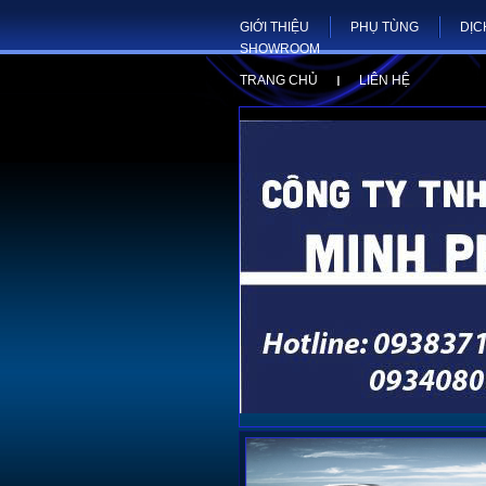
GIỚI THIỆU
PHỤ TÙNG
DỊC
SHOWROOM
TRANG CHỦ
LIÊN HỆ